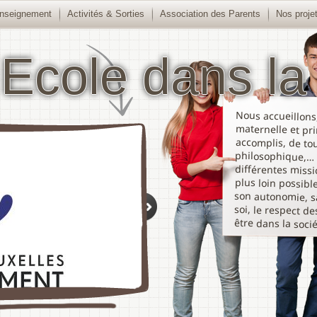
nseignement
Activités & Sorties
Association des Parents
Nos proje
 Ecole dans la 
Nous accueillons,
maternelle et prim
accomplis, de toute
philosophique,… 
différentes missio
plus loin possible 
son autonomie, sa c
soi, le respect des 
être dans la socié