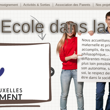
nseignement
Activités & Sorties
Association des Parents
Nos proje
 Ecole dans la 
Nous accueillons,
maternelle et prim
accomplis, de toute
philosophique,… 
différentes missio
plus loin possible 
son autonomie, sa c
soi, le respect des 
être dans la socié