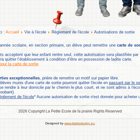
ci :
Accueil
Vie à l'école
Règlement de l'école
Autorisations de sortie
année scolaire, en section primaire, un élève peut remettre une
carte de sor
ts acceptent que leur enfant rentre seul, cette autorisation sera plastifiée par
ra quitter l’établissement à condition d’être en possession de ladite carte.
our la carte de sortie
ties exceptionnelles
, prière de remettre un motif sur papier libre.
élèves munis d'une carte de sortie pourront quitter l'école en
passant par le se
 se rendre à leur domicile par le chemin le plus court, et ne sont admis à l'é
oobant).
églement de l'école
* Aucune autorisation de sortie n'est donnée pour acheter 
2026 Copyright La Petite Ecole de la prairie Rights Reserved
Designed by
www.diablodesign.eu
.